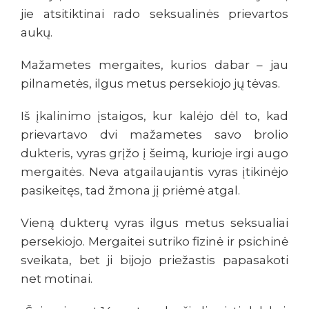
jie atsitiktinai rado seksualinės prievartos
aukų.
Mažametes mergaites, kurios dabar – jau
pilnametės, ilgus metus persekiojo jų tėvas.
Iš įkalinimo įstaigos, kur kalėjo dėl to, kad
prievartavo dvi mažametes savo brolio
dukteris, vyras grįžo į šeimą, kurioje irgi augo
mergaitės. Neva atgailaujantis vyras įtikinėjo
pasikeitęs, tad žmona jį priėmė atgal.
Vieną dukterų vyras ilgus metus seksualiai
persekiojo. Mergaitei sutriko fizinė ir psichinė
sveikata, bet ji bijojo priežastis papasakoti
net motinai.