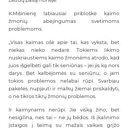
žaizdų pasąmonėje.
K.Mišinienę labiausiai pribloškė kaimo
žmonių abejingumas svetimoms
problemoms.
„Visas kaimas ošė apie tai, kas vyksta, bet
niekas nieko nedarė. Tokiems likimo
nuskriaustiems kaimo žmonėms atrodo, kad
juos išgelbėti gali tik seniūnas – jei jis ką nors
darys. Bet kalbėjomės su seniūnu, o jam
tokios problemos nelabai rūpi. Svarbiau
pakeles nupjauti ir malkų žiemai priskaldyti,
o ne tikros tikrų žmonių problemos.
Ir kaimynams nerūpi. Jie viską žino, bet
nesigilina, nes tai – ne jų bėdos. Iš įkalinimo
įstaigos į šeimą su mažais vaikais grįžo