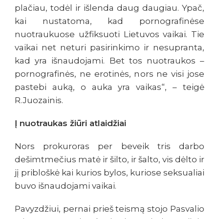
plačiau, todėl ir išlenda daug daugiau. Ypač,
kai nustatoma, kad pornografinėse
nuotraukuose užfiksuoti Lietuvos vaikai. Tie
vaikai net neturi pasirinkimo ir nesupranta,
kad yra išnaudojami. Bet tos nuotraukos –
pornografinės, ne erotinės, nors ne visi jose
pastebi auką, o auka yra vaikas“, – teigė
R.Juozainis.
Į nuotraukas žiūri atlaidžiai
Nors prokuroras per beveik tris darbo
dešimtmečius matė ir šilto, ir šalto, vis dėlto ir
jį pribloškė kai kurios bylos, kuriose seksualiai
buvo išnaudojami vaikai.
Pavyzdžiui, pernai prieš teismą stojo Pasvalio