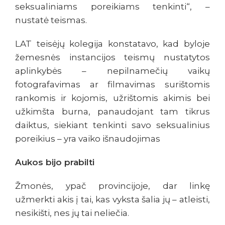
seksualiniams poreikiams tenkinti“, –
nustatė teismas.
LAT teisėjų kolegija konstatavo, kad byloje
žemesnės instancijos teismų nustatytos
aplinkybės – nepilnamečių vaikų
fotografavimas ar filmavimas surištomis
rankomis ir kojomis, užrištomis akimis bei
užkimšta burna, panaudojant tam tikrus
daiktus, siekiant tenkinti savo seksualinius
poreikius – yra vaiko išnaudojimas
Aukos bijo prabilti
Žmonės, ypač provincijoje, dar linkę
užmerkti akis į tai, kas vyksta šalia jų – atleisti,
nesikišti, nes jų tai neliečia.