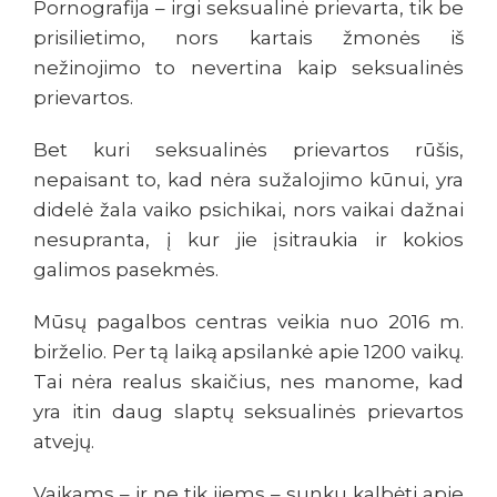
Pornografija – irgi seksualinė prievarta, tik be
prisilietimo, nors kartais žmonės iš
nežinojimo to nevertina kaip seksualinės
prievartos.
Bet kuri seksualinės prievartos rūšis,
nepaisant to, kad nėra sužalojimo kūnui, yra
didelė žala vaiko psichikai, nors vaikai dažnai
nesupranta, į kur jie įsitraukia ir kokios
galimos pasekmės.
Mūsų pagalbos centras veikia nuo 2016 m.
birželio. Per tą laiką apsilankė apie 1200 vaikų.
Tai nėra realus skaičius, nes manome, kad
yra itin daug slaptų seksualinės prievartos
atvejų.
Vaikams – ir ne tik jiems – sunku kalbėti apie