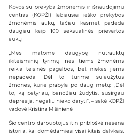
Kovos su prekyba žmonėmis ir išnaudojimu
centras (KOPŽI) labiausiai ieško prekybos
žmonėmis aukų, tačiau kasmet padeda
daugiau kaip 100 seksualinės prievartos
aukų.
„Mes matome daugybę nutrauktų
ikiteisminių tyrimų, nes tiems žmonėms
reikia teisinės pagalbos, bet niekas jiems
nepadeda. Dėl to turime sulaužytus
žmones, kurie prabyla po daug metų: „Dėl
to, ką patyriau, bandžiau žudytis, susirgau
depresija, negaliu nieko daryti“, – sakė KOPŽI
vadovė Kristina Mišinienė.
Šio centro darbuotojus itin pribloškė nesena
istorija, kai domėdamiesi visai kitais dalykais,