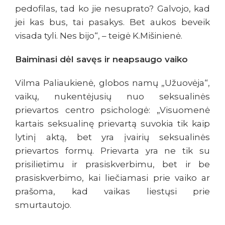
pedofilas, tad ko jie nesuprato? Galvojo, kad
jei kas bus, tai pasakys. Bet aukos beveik
visada tyli. Nes bijo“, – teigė K.Mišinienė.
Baiminasi dėl savęs ir neapsaugo vaiko
Vilma Paliaukienė, globos namų „Užuovėja“,
vaikų, nukentėjusių nuo seksualinės
prievartos centro psichologė: „Visuomenė
kartais seksualinę prievartą suvokia tik kaip
lytinį aktą, bet yra įvairių seksualinės
prievartos formų. Prievarta yra ne tik su
prisilietimu ir prasiskverbimu, bet ir be
prasiskverbimo, kai liečiamasi prie vaiko ar
prašoma, kad vaikas liestųsi prie
smurtautojo.