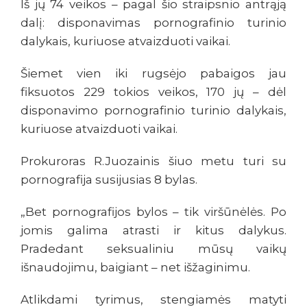
Iš jų 74 veikos – pagal šio straipsnio antrąją
dalį: disponavimas pornografinio turinio
dalykais, kuriuose atvaizduoti vaikai.
Šiemet vien iki rugsėjo pabaigos jau
fiksuotos 229 tokios veikos, 170 jų – dėl
disponavimo pornografinio turinio dalykais,
kuriuose atvaizduoti vaikai.
Prokuroras R.Juozainis šiuo metu turi su
pornografija susijusias 8 bylas.
„Bet pornografijos bylos – tik viršūnėlės. Po
jomis galima atrasti ir kitus dalykus.
Pradedant seksualiniu mūsų vaikų
išnaudojimu, baigiant – net išžaginimu.
Atlikdami tyrimus, stengiamės matyti