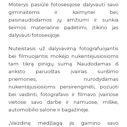
Moterys pasiūlė fotosesijose dalyvauti savo
giminaitėms ir kaimynei bei,
pasinaudodamos jų amžiumi ir sunkia
šeimos materialine padėtimi, įtikino jas
dalyvauti fotosesijoje.
Nuteistasis už dalyvavimą fotografuojantis
bei filmuojantis mokėjo nukentėjusiosioms
tam tikrą pinigų sumą. Naudodamas iš
anksto paruoštas įvairias surišimo
priemones, nurodydamas
nukentėjusiosioms persirenginėti, pozuoti
bei vaidinti, fotografavo ir filmavo įvairiose
vietose: savo darbe ir namuose, miške,
automobilio salone ir bagažinėje.
„Vaizdinę medžiagą jis gamino savo