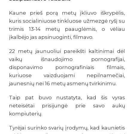
Kaune prieš porą metų įkliuvo iškrypėlis,
kuris socialiniuose tinkluose užmezgė ryšį su
trimis 13-14 metų paauglėmis, o vėliau
įkalbėjo jas apsinuoginti, filmavo.
22 metų jaunuoliui pareikšti kaltinimai dėl
vaikų išnaudojimo pornografijai,
disponavimo pornografiniais filmais,
kuriuose vaizduojami nepilnamečiai,
jaunesnių nei 16 metų asmenų tvirkinimu.
Taip pat buvo nustatyta, kad šis vyras
neteisėtai prisijungė prie savo aukų
kompiuterių.
Tyrėjai surinko svarių įrodymų, kad kaunietis