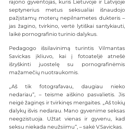
rajono gyventojas, kuris Lietuvoje ir Latvijoje
septynerius metus seksualiai išnaudojo
pažįstamų moterų nepilnametes dukteris –
jas žagino, tvirkino, vertė lytiškai santykiauti,
laikė pornografinio turinio dalykus.
Pedagogo išsilavinimą turintis Vilmantas
Savickas įkliuvo, kai į fotoateljė atnešė
išryškinti juostelę su pornografinėmis
mažamečių nuotraukomis.
„Aš tik fotografavau, daugiau nieko
nedariau“, – teisme aiškino pasvalietis. Jis
neigė žaginęs ir tvirkinęs mergaites. „Aš tokių
dalykų išvis nedarau. Mano gyvenime seksas
neegzistuoja. Užtat vienas ir gyvenu, kad
seksu niekada neužsiimu“, – sakė V.Savickas.