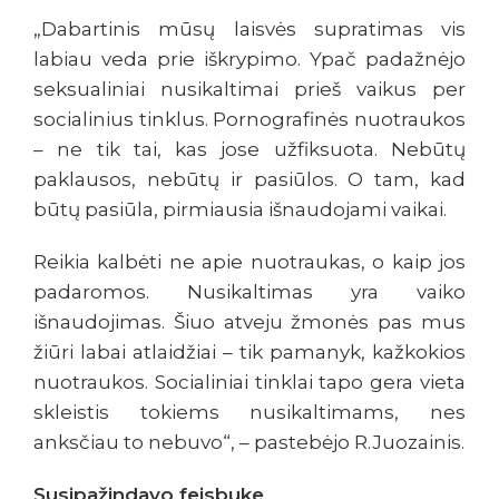
„Dabartinis mūsų laisvės supratimas vis
labiau veda prie iškrypimo. Ypač padažnėjo
seksualiniai nusikaltimai prieš vaikus per
socialinius tinklus. Pornografinės nuotraukos
– ne tik tai, kas jose užfiksuota. Nebūtų
paklausos, nebūtų ir pasiūlos. O tam, kad
būtų pasiūla, pirmiausia išnaudojami vaikai.
Reikia kalbėti ne apie nuotraukas, o kaip jos
padaromos. Nusikaltimas yra vaiko
išnaudojimas. Šiuo atveju žmonės pas mus
žiūri labai atlaidžiai – tik pamanyk, kažkokios
nuotraukos. Socialiniai tinklai tapo gera vieta
skleistis tokiems nusikaltimams, nes
anksčiau to nebuvo“, – pastebėjo R.Juozainis.
Susipažindavo feisbuke