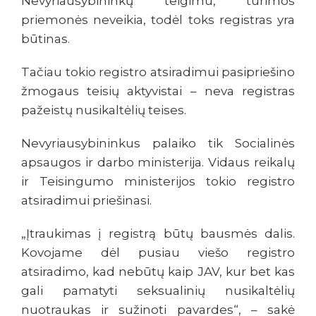
Nevyriausybininkų teigimu, turimos
priemonės neveikia, todėl toks registras yra
būtinas.
Tačiau tokio registro atsiradimui pasipriešino
žmogaus teisių aktyvistai – neva registras
pažeistų nusikaltėlių teises.
Nevyriausybininkus palaiko tik Socialinės
apsaugos ir darbo ministerija. Vidaus reikalų
ir Teisingumo ministerijos tokio registro
atsiradimui priešinasi.
„Įtraukimas į registrą būtų bausmės dalis.
Kovojame dėl pusiau viešo registro
atsiradimo, kad nebūtų kaip JAV, kur bet kas
gali pamatyti seksualinių nusikaltėlių
nuotraukas ir sužinoti pavardes“, – sakė