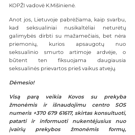
KOPŽI vadovė K.Mišinienė.
Anot jos, Lietuvoje pabrėžiama, kaip svarbu,
kad seksualiniai nusikaltėliai neturėtų
galimybės dirbti su mažamečiais, bet nėra
priemonių, kurios apsaugotų nuo
seksualinio smurto artimoje ardvėje, o
būtent ten fiksuojama daugiausia
seksualinės prievartos prieš vaikus atvejų.
Dėmesio!
Visą parą veikia Kovos su prekyba
žmonėmis ir išnaudojimu centro SOS
numeris +370 679 61617, skirtas konsultuoti,
patarti ir informuoti nukentėjusius nuo
įvairių prekybos žmonėmis formų,