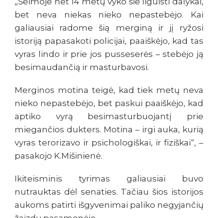
„Šeimoje net 14 metų vyko šie liguisti dalykai,
bet neva niekas nieko nepastebėjo. Kai
galiausiai radome šią merginą ir jį ryžosi
istoriją papasakoti policijai, paaiškėjo, kad tas
vyras lindo ir prie jos pusseserės – stebėjo ją
besimaudančią ir masturbavosi.
Merginos motina teigė, kad tiek metų neva
nieko nepastebėjo, bet paskui paaiškėjo, kad
aptiko vyrą besimasturbuojantį prie
miegančios dukters. Motina – irgi auka, kurią
vyras terorizavo ir psichologiškai, ir fiziškai“, –
pasakojo K.Mišinienė.
Ikiteisminis tyrimas galiausiai buvo
nutrauktas dėl senaties. Tačiau šios istorijos
aukoms patirti išgyvenimai paliko negyjančių