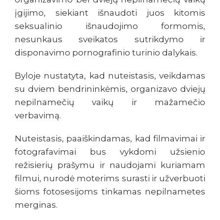
įgijimo, siekiant išnaudoti juos kitomis
seksualinio išnaudojimo formomis,
nesunkaus sveikatos sutrikdymo ir
disponavimo pornografinio turinio dalykais.
Byloje nustatyta, kad nuteistasis, veikdamas
su dviem bendrininkėmis, organizavo dviejų
nepilnamečių vaikų ir mažamečio
verbavimą.
Nuteistasis, paaiškindamas, kad filmavimai ir
fotografavimai bus vykdomi užsienio
režisierių prašymu ir naudojami kuriamam
filmui, nurodė moterims surasti ir užverbuoti
šioms fotosesijoms tinkamas nepilnametes
merginas.