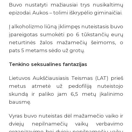
Buvo nustatyti mažiausiai trys nusikaltimų
epizodai. Aukos – tolimi iškrypėlio giminaičiai.
Į alkoholizmo liūną įklimpęs nuteistasis buvo
įpareigotas sumokėti po 6 tūkstančių eurų
neturtinės žalos mažamečių šeimoms, o
pats 5 metams sėdo už grotų.
Tenkino seksualines fantazijas
Lietuvos Aukščiausiasis Teismas (LAT) prieš
metus atmetė už pedofiliją nuteistojo
skundą ir paliko jam 6,5 metų įkalinimo
bausmę.
Vyras buvo nuteistas dėl mažamečio vaiko ir
dviejų nepilnamečių vaikų verbavimo
organizavimo bei dviejų nepilnamečių vaikų