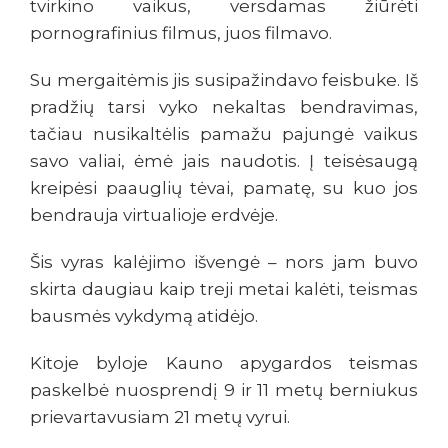
tvirkino vaikus, versdamas žiūrėti
pornografinius filmus, juos filmavo.
Su mergaitėmis jis susipažindavo feisbuke. Iš
pradžių tarsi vyko nekaltas bendravimas,
tačiau nusikaltėlis pamažu pajungė vaikus
savo valiai, ėmė jais naudotis. Į teisėsaugą
kreipėsi paauglių tėvai, pamatę, su kuo jos
bendrauja virtualioje erdvėje.
Šis vyras kalėjimo išvengė – nors jam buvo
skirta daugiau kaip treji metai kalėti, teismas
bausmės vykdymą atidėjo.
Kitoje byloje Kauno apygardos teismas
paskelbė nuosprendį 9 ir 11 metų berniukus
prievartavusiam 21 metų vyrui.