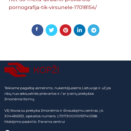
pornografija-tik-virsunele-17018154/
Teikiame pagalbą asmenims, nukentėjusiems Lietuvoje ir už jos
ribų nuo seksualinės prievartos ir / ar įvairių prekybos
žmonėmis formų.
VšĮ Kovos su prekyba žmonėmis ir išnaudojimu centras, į.k.
304486353, sąskaitos numeris: LT917300010151740368.
Mokėjimo paskirtis: Parama centrui