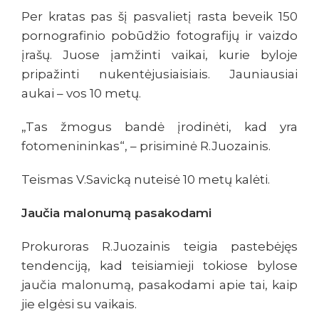
Per kratas pas šį pasvalietį rasta beveik 150
pornografinio pobūdžio fotografijų ir vaizdo
įrašų. Juose įamžinti vaikai, kurie byloje
pripažinti nukentėjusiaisiais. Jauniausiai
aukai – vos 10 metų.
„Tas žmogus bandė įrodinėti, kad yra
fotomenininkas“, – prisiminė R.Juozainis.
Teismas V.Savicką nuteisė 10 metų kalėti.
Jaučia malonumą pasakodami
Prokuroras R.Juozainis teigia pastebėjęs
tendenciją, kad teisiamieji tokiose bylose
jaučia malonumą, pasakodami apie tai, kaip
jie elgėsi su vaikais.