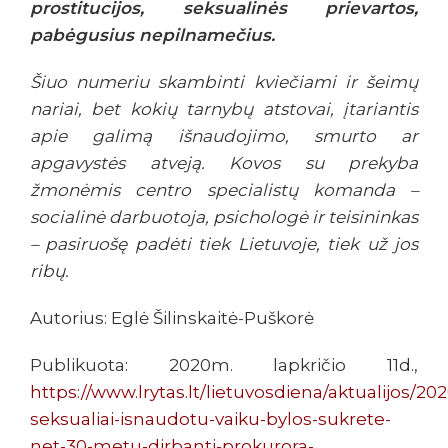
prostitucijos, seksualinės prievartos,
pabėgusius nepilnamečius.
Šiuo numeriu skambinti kviečiami ir šeimų
nariai, bet kokių tarnybų atstovai, įtariantis
apie galimą išnaudojimo, smurto ar
apgavystės atveją. Kovos su prekyba
žmonėmis centro specialistų komanda –
socialinė darbuotoja, psichologė ir teisininkas
– pasiruošę padėti tiek Lietuvoje, tiek už jos
ribų.
Autorius: Eglė Šilinskaitė-Puškorė
Publikuota: 2020m. lapkričio 11d.,
https://www.lrytas.lt/lietuvosdiena/aktualijos/20
seksualiai-isnaudotu-vaiku-bylos-sukrete-
net-30-metu-dirbanti-prokurora-