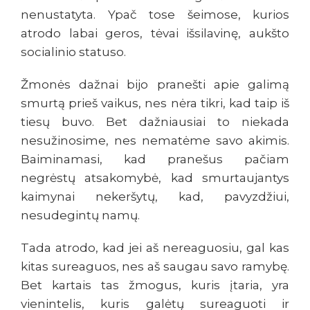
nenustatyta. Ypač tose šeimose, kurios
atrodo labai geros, tėvai išsilavinę, aukšto
socialinio statuso.
Žmonės dažnai bijo pranešti apie galimą
smurtą prieš vaikus, nes nėra tikri, kad taip iš
tiesų buvo. Bet dažniausiai to niekada
nesužinosime, nes nematėme savo akimis.
Baiminamasi, kad pranešus pačiam
negrėstų atsakomybė, kad smurtaujantys
kaimynai nekeršytų, kad, pavyzdžiui,
nesudegintų namų.
Tada atrodo, kad jei aš nereaguosiu, gal kas
kitas sureaguos, nes aš saugau savo ramybę.
Bet kartais tas žmogus, kuris įtaria, yra
vienintelis, kuris galėtų sureaguoti ir