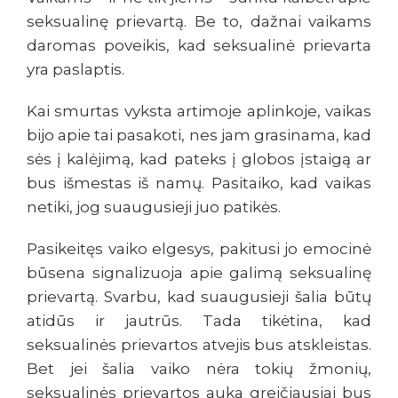
seksualinę prievartą. Be to, dažnai vaikams
daromas poveikis, kad seksualinė prievarta
yra paslaptis.
Kai smurtas vyksta artimoje aplinkoje, vaikas
bijo apie tai pasakoti, nes jam grasinama, kad
sės į kalėjimą, kad pateks į globos įstaigą ar
bus išmestas iš namų. Pasitaiko, kad vaikas
netiki, jog suaugusieji juo patikės.
Pasikeitęs vaiko elgesys, pakitusi jo emocinė
būsena signalizuoja apie galimą seksualinę
prievartą. Svarbu, kad suaugusieji šalia būtų
atidūs ir jautrūs. Tada tikėtina, kad
seksualinės prievartos atvejis bus atskleistas.
Bet jei šalia vaiko nėra tokių žmonių,
seksualinės prievartos auka greičiausiai bus