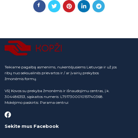
Teikiame pagalbą asmenims, nukentėjusiems Lietuvoje ir už jos
ribų nuo seksualinės prievartos ir / ar įvairių prekybos
žmonėmis formų.
VšĮ Kovos su prekyba žmonėmis ir išnaudojimu centras, į.k.
304486353, sąskaitos numeris: LT917300010151740368.
Mokėjimo paskirtis: Parama centrui
Sekite mus Facebook