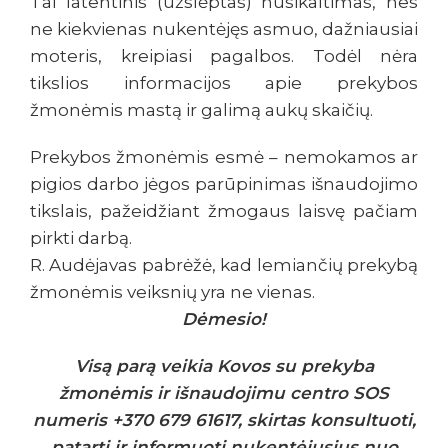
Tai latentinis (užslėptas) nusikaltimas, nes
ne kiekvienas nukentėjęs asmuo, dažniausiai
moteris, kreipiasi pagalbos. Todėl nėra
tikslios informacijos apie prekybos
žmonėmis mastą ir galimą aukų skaičių.
Prekybos žmonėmis esmė – nemokamos ar
pigios darbo jėgos parūpinimas išnaudojimo
tikslais, pažeidžiant žmogaus laisvę pačiam
pirkti darbą.
R. Audėjavas pabrėžė, kad lemiančių prekybą
žmonėmis veiksnių yra ne vienas.
Dėmesio!
Visą parą veikia Kovos su prekyba
žmonėmis ir išnaudojimu centro SOS
numeris +370 679 61617, skirtas konsultuoti,
patarti ir informuoti nukentėjusius nuo