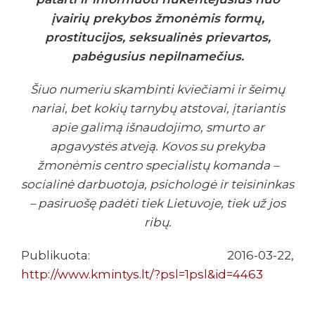
įvairių prekybos žmonėmis formų,
prostitucijos, seksualinės prievartos,
pabėgusius nepilnamečius.
Šiuo numeriu skambinti kviečiami ir šeimų
nariai, bet kokių tarnybų atstovai, įtariantis
apie galimą išnaudojimo, smurto ar
apgavystės atveją. Kovos su prekyba
žmonėmis centro specialistų komanda –
socialinė darbuotoja, psichologė ir teisininkas
– pasiruošę padėti tiek Lietuvoje, tiek už jos
ribų.
Publikuota: 2016-03-22,
http://www.kmintys.lt/?psl=1psl&id=4463