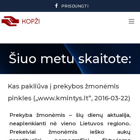
PRISIJUNGTI
Šiuo metu skaitote:
Kas pakliūva į prekybos žmonėmis
pinkles („www.kmintys.lt”, 2016-03-22)
Prekyba žmonėmis – šių dienų aktualija,
neaplenkianti nė vieno Lietuvos regiono.
Prekeiviai žmonėmis ieško aukų