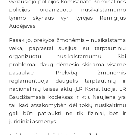
vyriausiojo policijos komisariato Kriminalinės
policijos organizuoto nusikalstamumo
tyrimo skyriaus vyr. tyrėjas Remigijus
Audėjavas.
Pasak jo, prekyba žmonėmis – nusikalstama
veika, paprastai susijusi su tarptautiniu
organizuotu nusikalstamumu. Šiai
problemai daug dėmesio skiriama visame
pasaulyje. Prekybą žmonėmis
reglamentuoja daugelis tarptautinių ir
nacionalinių teisės aktų (LR Konstitucija, LR
Baudžiamasis kodeksas ir kt.). Naujiena yra
tai, kad atsakomybėn dėl tokių nusikaltimų
gali būti patraukti ne tik fiziniai, bet ir
juridiniai asmenys.