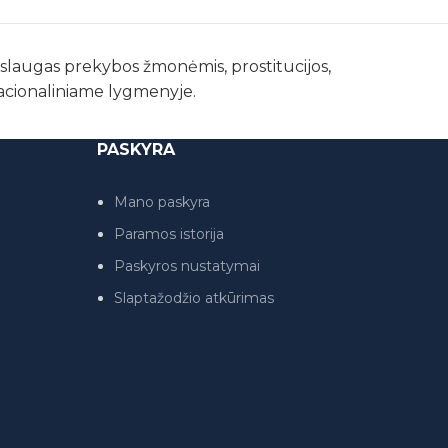
paslaugas prekybos žmonėmis, prostitucijos,
nacionaliniame lygmenyje.
PASKYRA
Mano paskyra
Paramos istorija
Paskyros nustatymai
Slaptažodžio atkūrimas