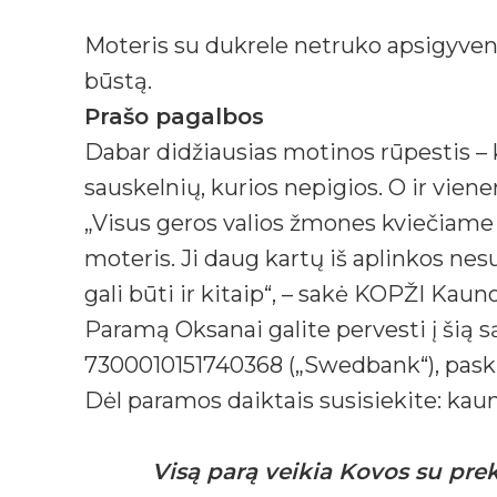
Moteris su dukrele netruko apsigyven
būstą.
Prašo pagalbos
Dabar didžiausias motinos rūpestis – k
sauskelnių, kurios nepigios. O ir vien
„Visus geros valios žmones kviečiame p
moteris. Ji daug kartų iš aplinkos nes
gali būti ir kitaip“, – sakė KOPŽI Kau
Paramą Oksanai galite pervesti į šią 
7300010151740368 („Swedbank“), paski
Dėl paramos daiktais susisiekite: kaun
Visą parą veikia Kovos su pre