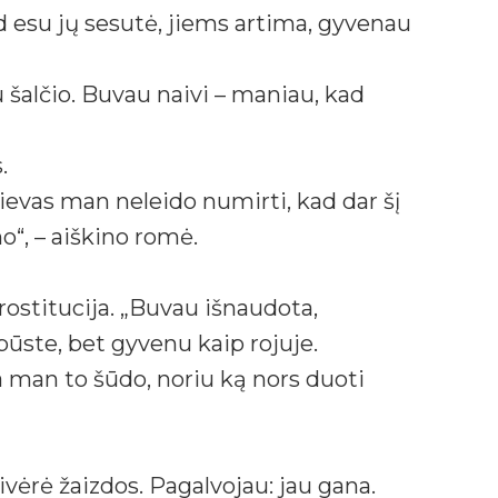
d esu jų sesutė, jiems artima, gyvenau
šalčio. Buvau naivi – maniau, kad
.
ievas man neleido numirti, kad dar šį
o“, – aiškino romė.
ostitucija. „Buvau išnaudota,
ūste, bet gyvenu kaip rojuje.
ia man to šūdo, noriu ką nors duoti
ėrė žaizdos. Pagalvojau: jau gana.