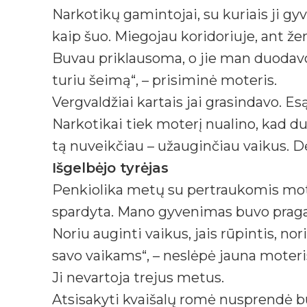
Narkotikų gamintojai, su kuriais ji g
kaip šuo. Miegojau koridoriuje, ant žem
Buvau priklausoma, o jie man duodavo 
turiu šeimą“, – prisiminė moteris.
Vergvaldžiai kartais jai grasindavo. Esą
Narkotikai tiek moterį nualino, kad du
tą nuveikčiau – užauginčiau vaikus. D
Išgelbėjo tyrėjas
Penkiolika metų su pertraukomis moter
spardyta. Mano gyvenimas buvo pragar
Noriu auginti vaikus, jais rūpintis, n
savo vaikams“, – neslėpė jauna moteri
Ji nevartoja trejus metus.
Atsisakyti kvaišalų romė nusprendė bū