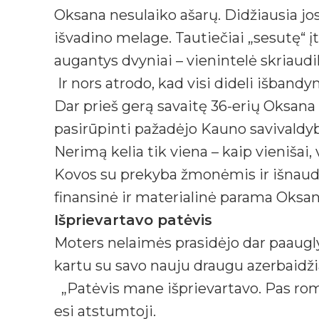
Oksana nesulaiko ašarų. Didžiausia jos 
išvadino melage. Tautiečiai „sesutę“ į
augantys dvyniai – vienintelė skriau
Ir nors atrodo, kad visi dideli išband
Dar prieš gerą savaitę 36-erių Oksan
pasirūpinti pažadėjo Kauno savivaldy
Nerimą kelia tik viena – kaip vienišai
Kovos su prekyba žmonėmis ir išnaudo
finansinė ir materialinė parama Oksan
Išprievartavo patėvis
Moters nelaimės prasidėjo dar paauglys
kartu su savo nauju draugu azerbaidži
„Patėvis mane išprievartavo. Pas romus
esi atstumtoji.