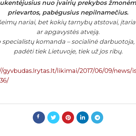
 nukentėjusius nuo įvairių prekybos žmonėmi
prievartos, pabėgusius nepilnamečius.
eimų nariai, bet kokių tarnybų atstovai, įtar
ar apgavystės atveją.
ecialistų komanda – socialinė darbuotoja, p
padėti tiek Lietuvoje, tiek už jos ribų.
//gyvbudas.lrytas.lt/likimai/2017/06/09/news/is
36/