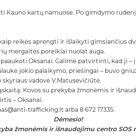
ti Kauno kartų namuose. Po gimdymo rudenį va
aip reikės aprengti ir išlaikyti gimsiančius dv
erių mergaitės poreikiai nuolat auga.
aaukoti Oksanai. Galime patvirtinti, kad ji – 
ulaukė jokio palaikymo, priešingai – buvo gniu
no skyriaus vadovė V.Matusevičiūtė.
sąskaitą: Kovos su prekyba žmonėmis ir išnaud
rtis – Oksanai.
as@anti-trafficking.lt arba 8 672 17335.
Dėmesio!
kyba žmonėmis ir išnaudojimu centro SOS n