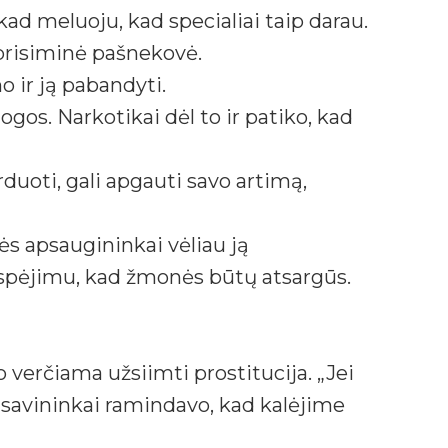
kad meluoju, kad specialiai taip darau.
 prisiminė pašnekovė.
o ir ją pabandyti.
ogos. Narkotikai dėl to ir patiko, kad
rduoti, gali apgauti savo artimą,
s apsaugininkai vėliau ją
rspėjimu, kad žmonės būtų atsargūs.
verčiama užsiimti prostitucija. „Jei
lų savininkai ramindavo, kad kalėjime