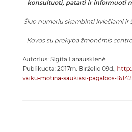
konsultuoti, patarti ir informuoti
Šiuo numeriu skambinti kviečiami ir š
Kovos su prekyba žmonėmis centro sp
Autorius: Sigita Lanauskienė
Publikuota: 2017m. Birželio 09d.,
http:
vaiku-motina-saukiasi-pagalbos-16142