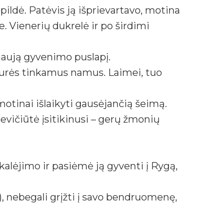
pildė. Patėvis ją išprievartavo, motina
e. Vienerių dukrelė ir po širdimi
 naują gyvenimo puslapį.
turės tinkamus namus. Laimei, tuo
motinai išlaikyti gausėjančią šeimą.
ičiūtė įsitikinusi – gerų žmonių
kalėjimo ir pasiėmė ją gyventi į Rygą,
), nebegali grįžti į savo bendruomenę,