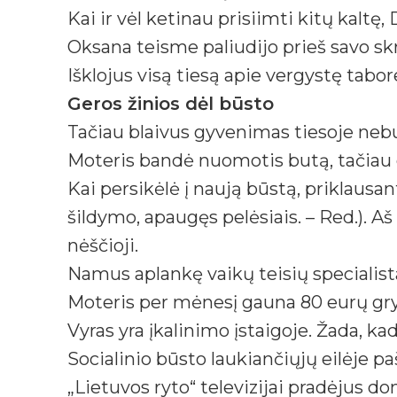
Kai ir vėl ketinau prisiimti kitų kaltę
Oksana teisme paliudijo prieš savo skri
Išklojus visą tiesą apie vergystę tabor
Geros žinios dėl būsto
Tačiau blaivus gyvenimas tiesoje neb
Moteris bandė nuomotis butą, tačiau g
Kai persikėlė į naują būstą, priklausan
šildymo, apaugęs pelėsiais. – Red.). Aš 
nėščioji.
Namus aplankę vaikų teisių specialista
Moteris per mėnesį gauna 80 eurų gryn
Vyras yra įkalinimo įstaigoje. Žada, kad
Socialinio būsto laukiančiųjų eilėje pa
„Lietuvos ryto“ televizijai pradėjus d