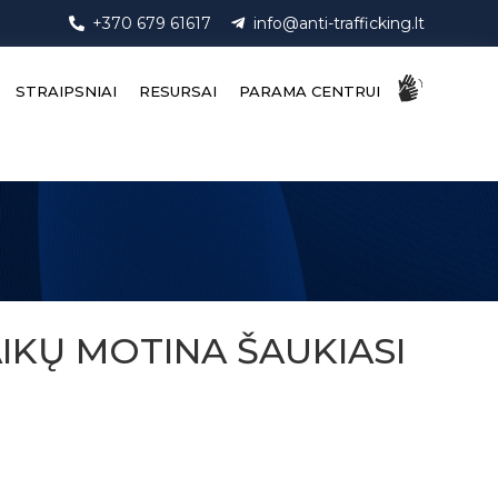
+370 679 61617
info@anti-trafficking.lt
STRAIPSNIAI
RESURSAI
PARAMA CENTRUI
AIKŲ MOTINA ŠAUKIASI