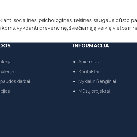
kianti socialines, psichologines, teisines, saugaus būsto 
ukoms, vykdanti prevencinę, šviečiamąją veiklą vietos ir 
DOS
INFORMACIJA
lerija
Apie mus
alerija
Kontaktai
paudos darbai
Įvykiai ir Renginiai
cijos
Mūsų projektai