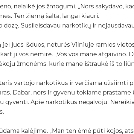
yveno, nelaikė jos žmogumi. „Nors sakydavo, ka
ės. Ten žiemą šalta, langai kiauri.
dozę. Susileisdavau narkotikų ir nejausdavau 
 jei juos išduos, neturės Vilniuje ramios vietos
kart ji vos nemirė. „Vos vos mane atgaivino. D
ėkoju žmonėms, kurie mane ištraukė iš to liūn
is vartojo narkotikus ir verčiama užsiimti pr
as. Dabar, nors ir gyvenu tokiame prastame b
oriu gyventi. Apie narkotikus negalvoju. Nereik
s.
dama kalėjime. „Man ten ėmė pūti kojos, atsiv