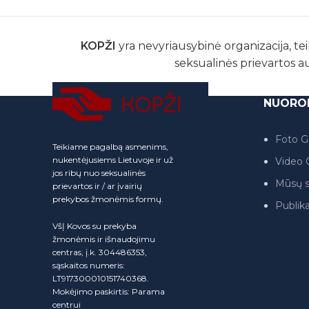
KOPŽI
yra nevyriausybinė organizacija, tei
seksualinės prievartos a
NUORO
Foto Ga
Teikiame pagalbą asmenims,
nukentėjusiems Lietuvoje ir už
Video G
jos ribų nuo seksualinės
Mūsų s
prievartos ir / ar įvairių
prekybos žmonėmis formų.
Publika
VšĮ Kovos su prekyba
žmonėmis ir išnaudojimu
centras, į.k. 304486353,
sąskaitos numeris:
LT917300010151740368.
Mokėjimo paskirtis: Parama
centrui