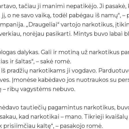
rtavo, tačiau ji manimi nepatikėjo. Ji pasakė, 
jį, o ne savo vaiką, todėl pabėgau iš namų“, –
panija. „Draugeliai“ vartojo narkotikus, įtikin
erkiau, norėjau pasikarti. Mintys buvo labai bl
blogas dalykas. Gali ir motiną už narkotikus pa
as ir šaltas“, – sakė romė.
Iš pradžių narkotikams ji vogdavo. Parduotuvė
uves. Įmonėse kabėdavo jos nuotraukos su pe
ę – ribų vagystėms nebuvo.
ėdavo tautiečių pagamintus narkotikus, buvo 
, sakau, kad narkotikai – mano. Tikrieji kvaiša
k prisiimčiau kaltę“, – pasakojo romė.