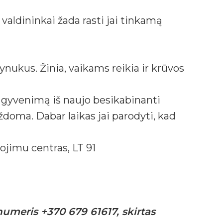
ldininkai žada rasti jai tinkamą
ynukus. Žinia, vaikams reikia ir krūvos
į gyvenimą iš naujo besikabinanti
ždoma. Dabar laikas jai parodyti, kad
ojimu centras, LT 91
umeris +370 679 61617, skirtas