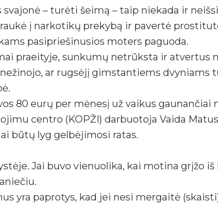
svajonė – turėti šeimą – taip niekada ir neišsi
traukė į narkotikų prekybą ir pavertė prostitut
dikams pasipriešinusios moters paguoda.
ymai praeityje, sunkumų netrūksta ir atvertus
a nežinojo, ar rugsėjį gimstantiems dvyniams 
bė.
, vos 80 eurų per mėnesį už vaikus gaunančiai 
jimu centro (KOPŽI) darbuotoja Vaida Matusev
ai būtų lyg gelbėjimosi ratas.
tėje. Jai buvo vienuolika, kai motina grįžo iš 
aniečiu.
 yra paprotys, kad jei nesi mergaitė (skaisti