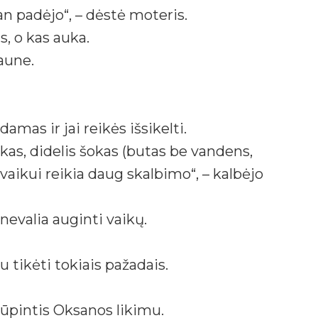
man padėjo“, – dėstė moteris.
s, o kas auka.
Kaune.
as ir jai reikės išsikelti.
okas, didelis šokas (butas be vandens,
, vaikui reikia daug skalbimo“, – kalbėjo
nevalia auginti vaikų.
u tikėti tokiais pažadais.
rūpintis Oksanos likimu.