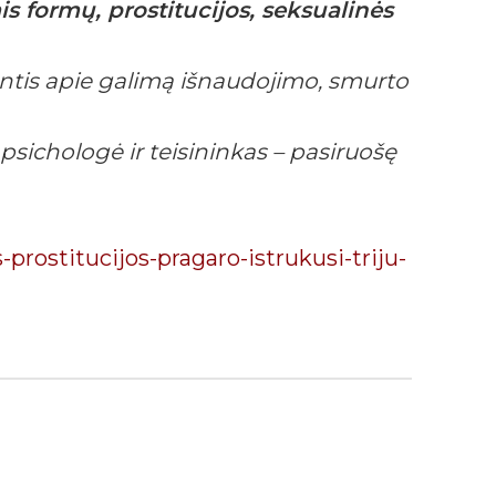
s formų, prostitucijos, seksualinės
iantis apie galimą išnaudojimo, smurto
sichologė ir teisininkas – pasiruošę
-prostitucijos-pragaro-istrukusi-triju-