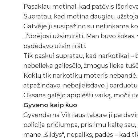
Pasakiau motinai, kad patėvis išprieva
Supratau, kad motina daugiau užstoja 
Gatvėje ji susipažino su netinkama kom
„Norėjosi užsimiršti. Man buvo šokas, v
padėdavo užsimiršti.
Tik paskui supratau, kad narkotikai – 
nebelieka gailesčio, žmogus lieka tušči
Kokių tik narkotikų moteris nebandė. 
atpažindavo, nebeįleisdavo į parduot
Oksana galėjo apiplėšti vaiką, močiut
Gyveno kaip šuo
Gyvendama Vilniaus tabore ji pardavin
policija pričiumpa, prisiimu kaltę sau
mane „šildys“, nepaliks, padės – kad ti