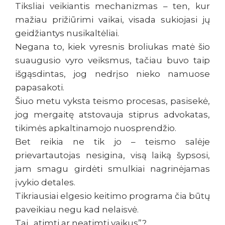
Tiksliai veikiantis mechanizmas – ten, kur
mažiau prižiūrimi vaikai, visada sukiojasi jų
geidžiantys nusikaltėliai.
Negana to, kiek vyresnis broliukas matė šio
suaugusio vyro veiksmus, tačiau buvo taip
išgąsdintas, jog nedrįso nieko namuose
papasakoti.
Šiuo metu vyksta teismo procesas, pasisekė,
jog mergaitę atstovauja stiprus advokatas,
tikimės apkaltinamojo nuosprendžio.
Bet reikia ne tik jo – teismo salėje
prievartautojas nesigina, visą laiką šypsosi,
jam smagu girdėti smulkiai nagrinėjamas
įvykio detales.
Tikriausiai elgesio keitimo programa čia būtų
paveikiau negu kad nelaisvė.
Tai „atimti ar neatimti vaikus”?