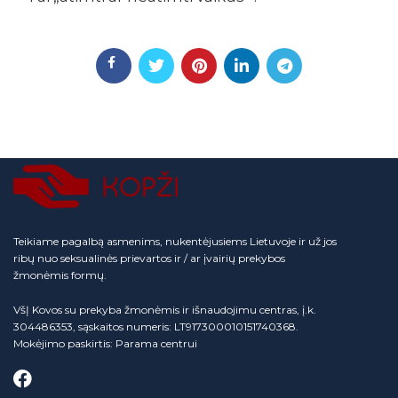
Teikiame pagalbą asmenims, nukentėjusiems Lietuvoje ir už jos
ribų nuo seksualinės prievartos ir / ar įvairių prekybos
žmonėmis formų.
VšĮ Kovos su prekyba žmonėmis ir išnaudojimu centras, į.k.
304486353, sąskaitos numeris: LT917300010151740368.
Mokėjimo paskirtis: Parama centrui