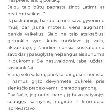
neapkenčiančių politikų.
Jeigu taip būtų paprasta žinoti „atimti ar
neatimti vaikus…”
Iš paskutiniųjų bando laimėti savo gyvenimo
mūšį dar jauna moteris, viena auginanti
penkis vaikelius. Šiaip ne taip atsikračiusi
girtuoklio vyro, kuris mušdavo ją vaikų
akivaizdoje, ji šiandien sunkiai susikalba su
savo dar į paauglystę neįžengusiais sūnumis
ir dukromis. Šie nesuvaldomi, labai uždari,
savarankiški.
Vieną vėlų vakarą, prieš tai dingusi ir nerasta,
į namus grįžo devynmetė dukrelė, prie
slenksčio pradėjo vemti, prarado sąmonę.
Paaiškėjo, jog netoli namų ją buvo patykojęs
suaugęs kaimynas, nugirdė ir krūmuose
išprievartavo.