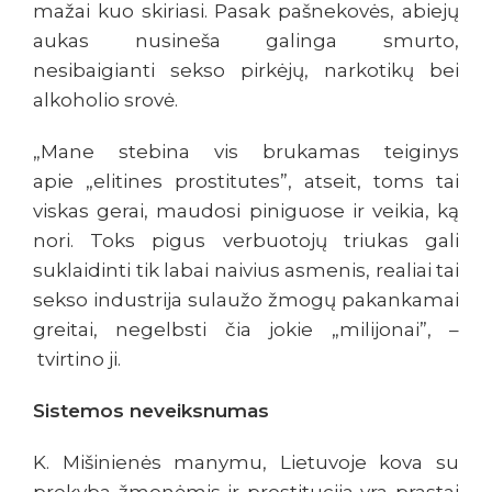
mažai kuo skiriasi. Pasak pašnekovės, abiejų
aukas nusineša galinga smurto,
nesibaigianti sekso pirkėjų, narkotikų bei
alkoholio srovė.
„Mane stebina vis brukamas teiginys
apie „elitines prostitutes”, atseit, toms tai
viskas gerai, maudosi piniguose ir veikia, ką
nori. Toks pigus verbuotojų triukas gali
suklaidinti tik labai naivius asmenis, realiai tai
sekso industrija sulaužo žmogų pakankamai
greitai, negelbsti čia jokie „milijonai”, –
tvirtino ji.
Sistemos neveiksnumas
K.
Mišinienės manymu, Lietuvoje kova su