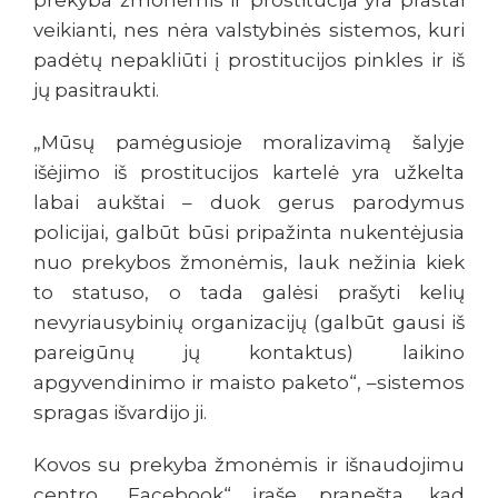
prekyba žmonėmis ir prostitucija yra prastai
veikianti, nes nėra valstybinės sistemos, kuri
padėtų nepakliūti į prostitucijos pinkles ir iš
jų pasitraukti.
„Mūsų pamėgusioje moralizavimą šalyje
išėjimo iš prostitucijos kartelė yra užkelta
labai aukštai – duok gerus parodymus
policijai, galbūt būsi pripažinta nukentėjusia
nuo prekybos žmonėmis, lauk nežinia kiek
to statuso, o tada galėsi prašyti kelių
nevyriausybinių organizacijų (galbūt gausi iš
pareigūnų jų kontaktus) laikino
apgyvendinimo ir maisto paketo“, –sistemos
spragas išvardijo ji.
Kovos su prekyba žmonėmis ir išnaudojimu
centro „Facebook“ įraše pranešta, kad