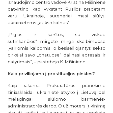
išnaudojimo centro vadovė Kristina Mišinienė
patvirtino, kad vykstant Rusijos pradėtam
karui Ukrainoje, suteneriai imasi siūlyti
ukrainietėms „aukso kalnus“.
„Pigios ir karštos, su viskuo
sutinkančios“ mirgėte mirga skelbimuose
įvairiomis kalbomis, o besiseiliojantys sekso
pirkėjai savo „chatuose” dalinasi adresais ir
patyrimais“, – pastebėjo K. Mišinienė.
Kaip priviliojama į prostitucijos pinkles?
Kaip rašoma Prokuratūros pranešime
žiniasklaidai, ukrainietė atvyko į Lietuvą dėl
melagingai siūlomo barmenės-
administratorės darbo. O už moters įtikinimą
atvykti trečiai kaltinamajai buvo sumokėta