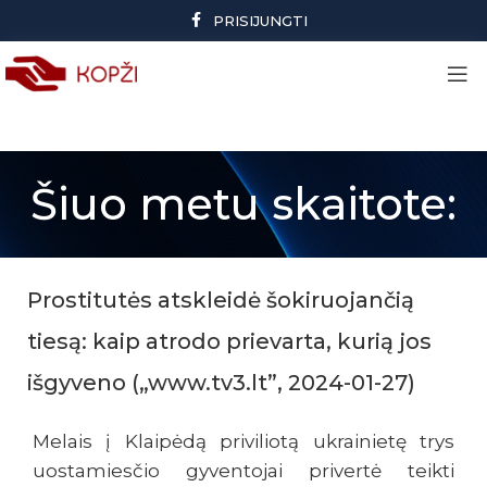
PRISIJUNGTI
Šiuo metu skaitote:
Prostitutės atskleidė šokiruojančią
tiesą: kaip atrodo prievarta, kurią jos
išgyveno („www.tv3.lt”, 2024-01-27)
Melais į Klaipėdą priviliotą ukrainietę trys
uostamiesčio gyventojai privertė teikti