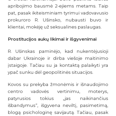
apribojimo bausmė 2-ejiems metams. Taip
pat, pasak ikiteisminiam tyrimui vadovavusio
prokuroro R. Ušinsko, nubausti buvo ir
klientai, mokėję už seksualines paslaugas.
Prostitucijos aukų likimai ir išgyvenimai
R.
Ušinskas paminėjo, kad nukentėjusioji
dabar Ukrainoje ir dirba viešoje maitinimo
įstaigoje. Tačiau su ja kontaktą palaikyti yra
ypač sunku dėl geopolitinės situacijos.
Kovos su prekyba žmonėmis ir išnaudojimo
centro vadovės vertinimu, moterys,
patyrusios tokius „jas naikinančius
išbandymus“, išgyvena neviltį, pasimetimą,
blogą psichologinę savijautą. Tačiau, pasak