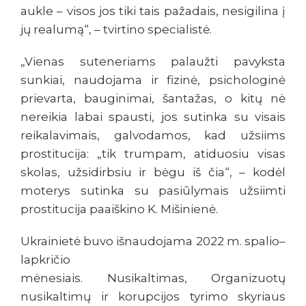
aukle – visos jos tiki tais pažadais, nesigilina į
jų realumą“, – tvirtino specialistė.
„Vienas suteneriams palaužti pavyksta
sunkiai, naudojama ir fizinė, psichologinė
prievarta, bauginimai, šantažas, o kitų nė
nereikia labai spausti, jos sutinka su visais
reikalavimais, galvodamos, kad užsiims
prostitucija: „tik trumpam, atiduosiu visas
skolas, užsidirbsiu ir bėgu iš čia“, – kodėl
moterys sutinka su pasiūlymais užsiimti
prostitucija paaiškino K. Mišinienė.
Ukrainietė buvo išnaudojama 2022 m. spalio–
lapkričio
mėnesiais. Nusikaltimas, Organizuotų
nusikaltimų ir korupcijos tyrimo skyriaus