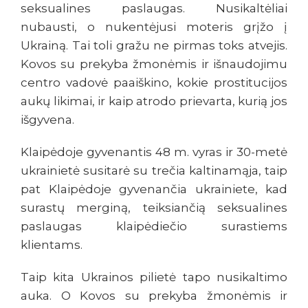
seksualines paslaugas. Nusikaltėliai
nubausti, o nukentėjusi moteris grįžo į
Ukrainą. Tai toli gražu ne pirmas toks atvejis.
Kovos su prekyba žmonėmis ir išnaudojimu
centro vadovė paaiškino, kokie prostitucijos
aukų likimai, ir kaip atrodo prievarta, kurią jos
išgyvena.
Klaipėdoje gyvenantis 48 m. vyras ir 30-metė
ukrainietė susitarė su trečia kaltinamąja, taip
pat Klaipėdoje gyvenančia ukrainiete, kad
surastų merginą, teiksiančią seksualines
paslaugas klaipėdiečio surastiems
klientams.
Taip kita Ukrainos pilietė tapo nusikaltimo
auka. O Kovos su prekyba žmonėmis ir