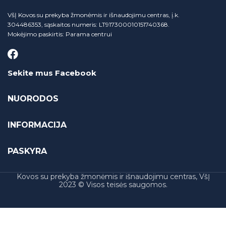
VšĮ Kovos su prekyba žmonėmis ir išnaudojimu centras, į.k.
304486353, sąskaitos numeris: LT917300010151740368.
Mokėjimo paskirtis: Parama centrui
Sekite mus Facebook
NUORODOS
INFORMACIJA
PASKYRA
Kovos su prekyba žmonėmis ir išnaudojimu centras, VšĮ
2023 © Visos teisės saugomos.