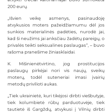
200 eurų.
„Išvien veikę asmenys, pasinaudoję
atvykusios moters pažeidžiamumu dėl jos
sunkios materialinės padėties, nurodė jai,
kad ši neužims jai anksčiau žadėtų pareigų, o
privalės teikti seksualines paslaugas“, – buvo
rašoma pranešime žiniasklaidai.
K.
Mišinienėtvirtino, jog prostitucijos
paslaugų pirkėjai nori vis naujų, sveikų
moterų, todėl suteneriai imasi įvairių
metodų privilioti aukas.
„Tiek ukrainietė, kuri tikėjosi dirbti viešbutyje,
tiek kolumbietė rūbų parduotuvėje, tiek
tautietė iš Gargždų, atvykusi į Vilnių dirbti