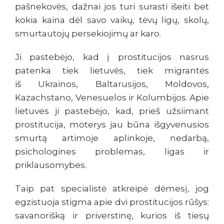
pašnekovės, dažnai jos turi surasti išeiti bet
kokia kaina dėl savo vaikų, tėvų ligų, skolų,
smurtautojų persekiojimų ar karo.
Ji pastebėjo, kad į prostitucijos nasrus
patenka tiek lietuvės, tiek migrantės
iš Ukrainos, Baltarusijos, Moldovos,
Kazachstano, Venesuelos ir Kolumbijos. Apie
lietuves ji pastebėjo, kad, prieš užsiimant
prostitucija, moterys jau būna išgyvenusios
smurtą artimoje aplinkoje, nedarbą,
psichologines problemas, ligas ir
priklausomybes.
Taip pat specialistė atkreipė dėmesį, jog
egzistuoja stigma apie dvi prostitucijos rūšys:
savanorišką ir priverstinę, kurios iš tiesų