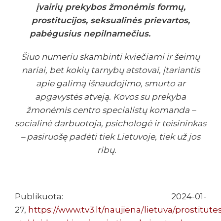
įvairių prekybos žmonėmis formų,
prostitucijos, seksualinės prievartos,
pabėgusius nepilnamečius.
Šiuo numeriu skambinti kviečiami ir šeimų
nariai, bet kokių tarnybų atstovai, įtariantis
apie galimą išnaudojimo, smurto ar
apgavystės atveją. Kovos su prekyba
žmonėmis centro specialistų komanda –
socialinė darbuotoja, psichologė ir teisininkas
– pasiruošę padėti tiek Lietuvoje, tiek už jos
ribų.
Publikuota: 2024-01-
27,
https://www.tv3.lt/naujiena/lietuva/prostitute