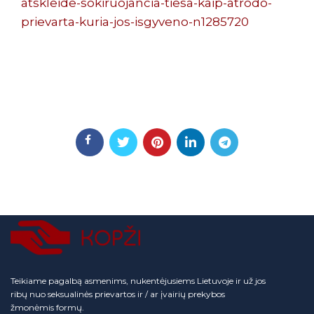
atskleide-sokiruojancia-tiesa-kaip-atrodo-
prievarta-kuria-jos-isgyveno-n1285720
Teikiame pagalbą asmenims, nukentėjusiems Lietuvoje ir už jos
ribų nuo seksualinės prievartos ir / ar įvairių prekybos
žmonėmis formų.