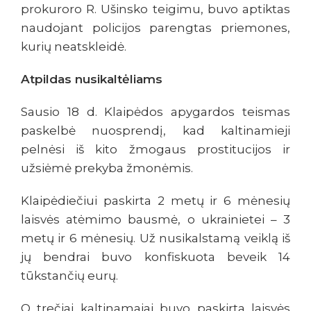
prokuroro R. Ušinsko teigimu, buvo aptiktas
naudojant policijos parengtas priemones,
kurių neatskleidė.
Atpildas nusikaltėliams
Sausio 18 d. Klaipėdos apygardos teismas
paskelbė nuosprendį, kad kaltinamieji
pelnėsi iš kito žmogaus prostitucijos ir
užsiėmė prekyba žmonėmis.
Klaipėdiečiui paskirta 2 metų ir 6 mėnesių
laisvės atėmimo bausmė, o ukrainietei – 3
metų ir 6 mėnesių. Už nusikalstamą veiklą iš
jų bendrai buvo konfiskuota beveik 14
tūkstančių eurų.
O trečiai kaltinamajai buvo paskirta laisvės